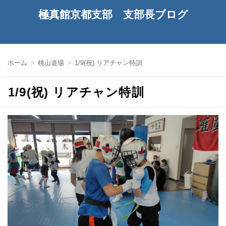
極真館京都支部 支部長ブログ
ホーム
桃山道場
1/9(祝) リアチャン特訓
1/9(祝) リアチャン特訓