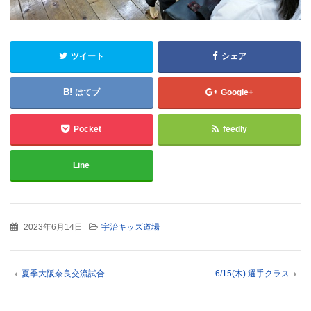
ツイート
シェア
はてブ
Google+
Pocket
feedly
Line
2023年6月14日
宇治キッズ道場
夏季大阪奈良交流試合
6/15(木) 選手クラス