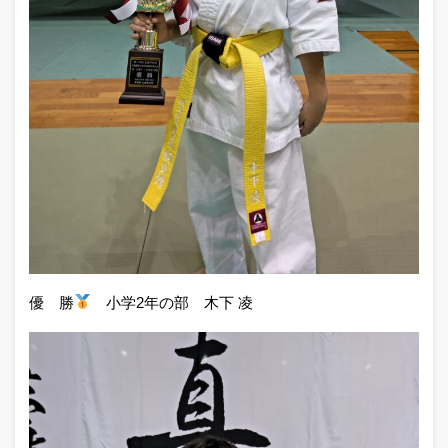
優 勝
小学2年の部 木下 凌